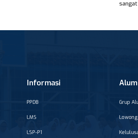
sangat 
Informasi
Alum
PPDB
Grup Al
LMS
Lowonga
LSP-P1
Kelulus