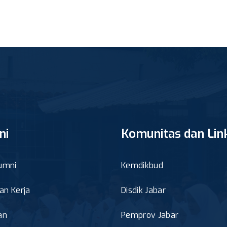
ni
Komunitas dan Lin
umni
Kemdikbud
n Kerja
Disdik Jabar
an
Pemprov Jabar