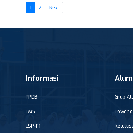
(current)
1
2
Next
Informasi
Alum
PPDB
Grup Al
LMS
Lowonga
LSP-P1
Kelulus