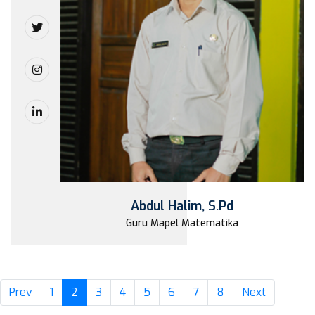
Abdul Halim, S.Pd
Guru Mapel Matematika
(current)
Prev
1
2
3
4
5
6
7
8
Next