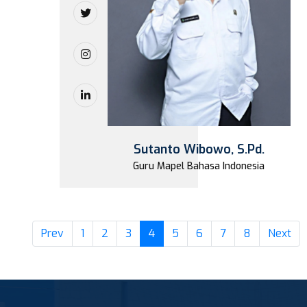
Sutanto Wibowo, S.Pd.
Guru Mapel Bahasa Indonesia
(current)
Prev
1
2
3
4
5
6
7
8
Next