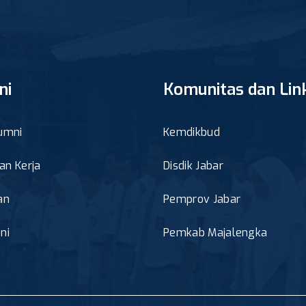
ni
Komunitas dan Lin
umni
Kemdikbud
n Kerja
Disdik Jabar
an
Pemprov Jabar
ni
Pemkab Majalengka