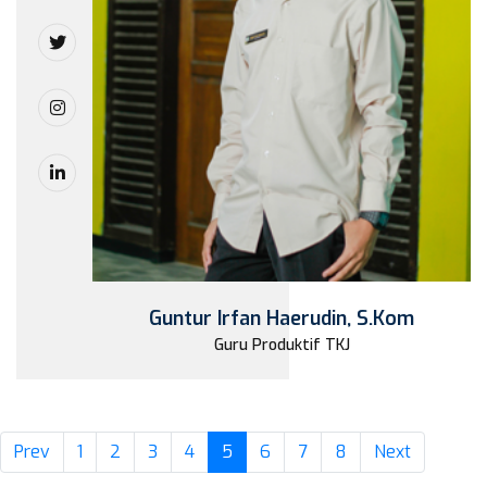
Guntur Irfan Haerudin, S.Kom
Guru Produktif TKJ
(current)
Prev
1
2
3
4
5
6
7
8
Next