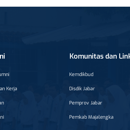
ni
Komunitas dan Lin
umni
Kemdikbud
n Kerja
Disdik Jabar
an
Pemprov Jabar
ni
Pemkab Majalengka